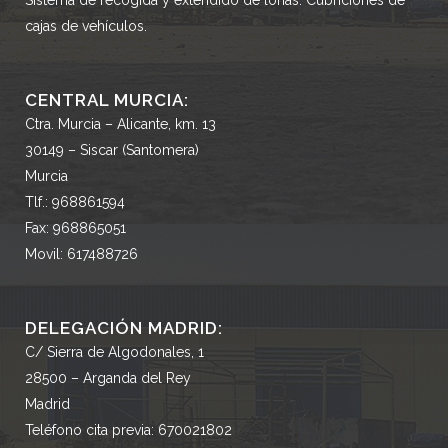
Sistema de recogida y extendido de lonas. Cubriciones de
cajas de vehículos.
CENTRAL MURCIA:
Ctra. Murcia – Alicante, km. 13
30149 – Siscar (Santomera)
Murcia
Tlf.: 968861594
Fax: 968865051
Movil: 617488726
DELEGACIÓN MADRID:
C/ Sierra de Algodonales, 1
28500 – Arganda del Rey
Madrid
Teléfono cita previa: 670021802